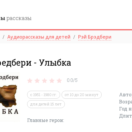
ны
рассказы
Аудиорассказы для детей
Рэй Брэдбери
редбери - Улыбка
0.0/
5
Авто
с 1951 - 1980 гг.
от 10 до 20 минут
Возр
для детей 15 лет
Год 
Длит
Главные герои: