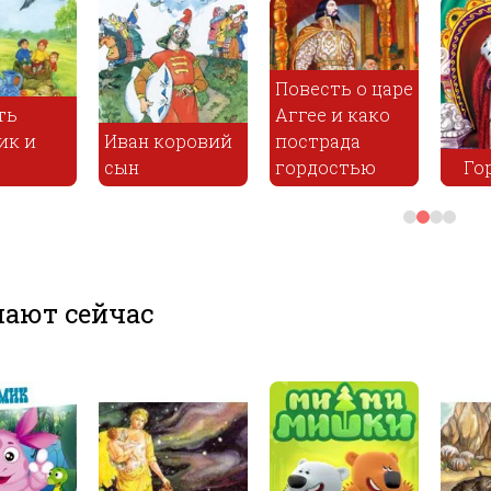
Повесть о царе
ть
Аггее и како
ик и
Иван коровий
пострада
сын
гордостью
Го
ают сейчас