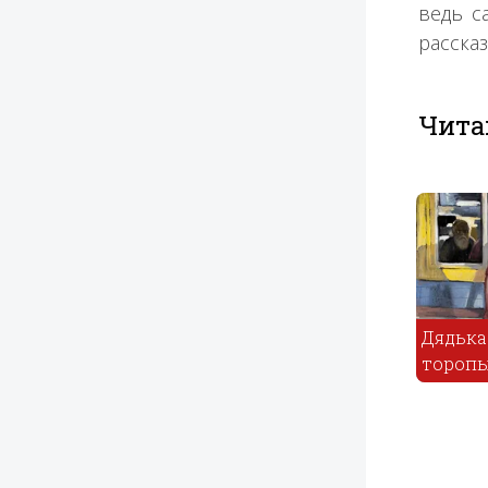
ведь с
расска
Чита
Дядька
Чурило
Иван дурак
торопыга
Пленков