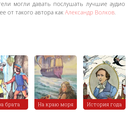
тели могли давать послушать лучшие аудио
е от такого автора как
Александр Волков
.
Ямщик и
аю моря
История года
купец
Дв