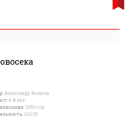
ровосека
р:
Александр Волков
аст:
6-8
лет
написания:
1939 год
ельность:
0:11:00