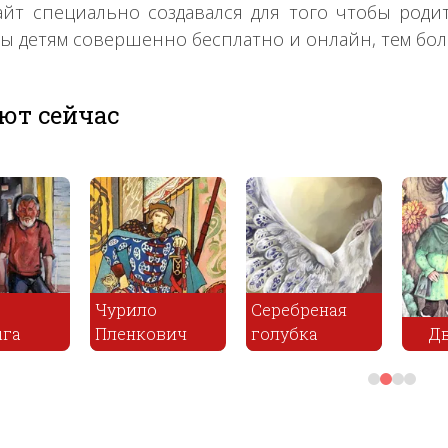
айт специально создавался для того чтобы роди
зы детям совершенно бесплатно и онлайн, тем боле
ют сейчас
Серебреная
ич
голубка
Два брата
На кр