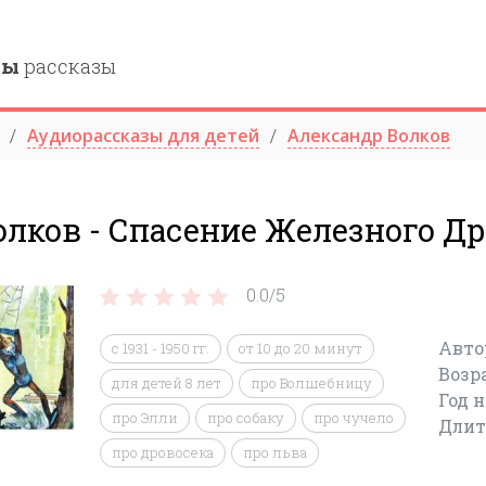
ны
рассказы
Аудиорассказы для детей
Александр Волков
олков - Спасение Железного Д
0.0/
5
Авто
с 1931 - 1950 гг.
от 10 до 20 минут
Возр
для детей 8 лет
про Волшебницу
Год 
про Элли
про собаку
про чучело
Длит
про дровосека
про льва