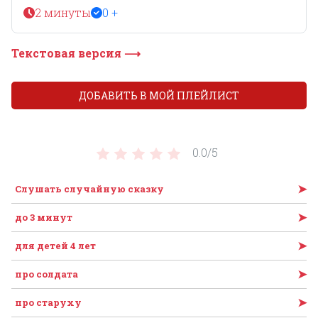
2 минуты
0 +
Текстовая версия ⟶
ДОБАВИТЬ В МОЙ ПЛЕЙЛИСТ
0.0/
5
➤
Слушать случайную сказку
➤
до 3 минут
➤
для детей 4 лет
➤
про солдата
➤
про старуху