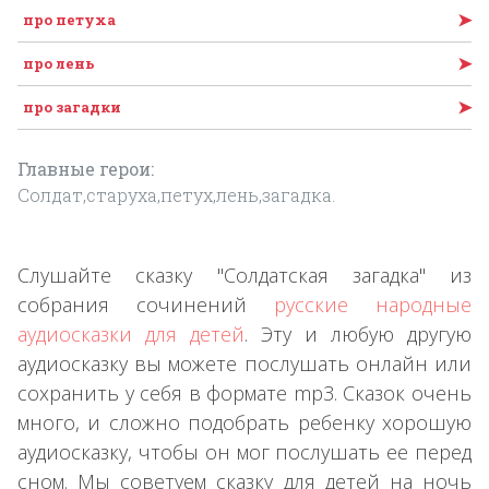
➤
про петуха
➤
про лень
➤
про загадки
Главные герои:
Солдат,старуха,петух,лень,загадка.
Слушайте сказку "Солдатская загадка" из
собрания сочинений
русские народные
аудиосказки для детей
. Эту и любую другую
аудиосказку вы можете послушать онлайн или
сохранить у себя в формате mp3. Сказок очень
много, и сложно подобрать ребенку хорошую
аудиосказку, чтобы он мог послушать ее перед
сном. Мы советуем сказку для детей на ночь