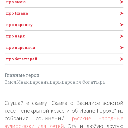
➤
про змею
➤
про Ивана
➤
про царевну
➤
про царя
➤
про царевича
➤
про богатырей
Главные герои:
Змея,Иван,царевна,царь,царевич,богатырь.
Слушайте сказку "Сказка о Василисе золотой
косе непокрытой красе и об Иване Горохе" из
собрания сочинений
русские народные
аудиосказки для детей
. Эту и любую другую