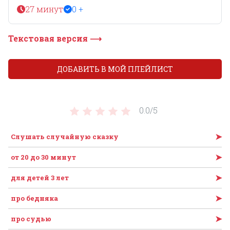
27 минут
0 +
Текстовая версия ⟶
ДОБАВИТЬ В МОЙ ПЛЕЙЛИСТ
0.0/
5
➤
Слушать случайную сказку
➤
от 20 до 30 минут
➤
для детей 3 лет
➤
про бедняка
➤
про судью