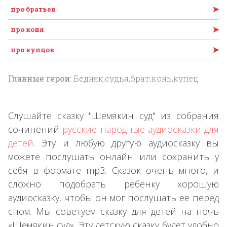
➤
про братьев
➤
про коня
➤
про купцов
Главные герои:
Бедняк,судья,брат,конь,купец.
Слушайте сказку "Шемякин суд" из собрания
сочинений
русские народные аудиосказки для
детей
. Эту и любую другую аудиосказку вы
можете послушать онлайн или сохранить у
себя в формате mp3. Сказок очень много, и
сложно подобрать ребенку хорошую
аудиосказку, чтобы он мог послушать ее перед
сном. Мы советуем сказку для детей на ночь
«Шемякин суд». Эту детскую сказку будет удобно