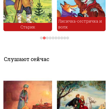
Лисичка-сестричка и
Старик
волк
Слушают сейчас