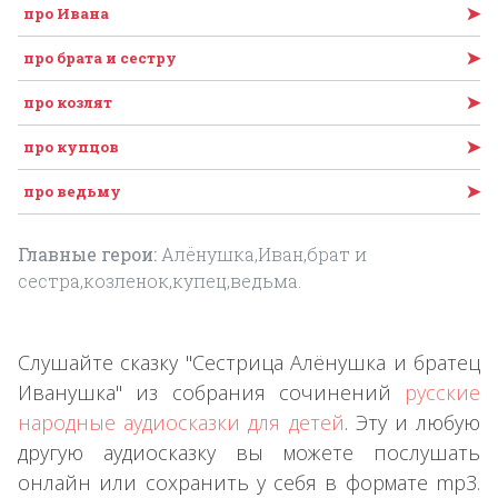
➤
про Ивана
➤
про брата и сестру
➤
про козлят
➤
про купцов
➤
про ведьму
Главные герои:
Алёнушка,Иван,брат и
сестра,козленок,купец,ведьма.
Слушайте сказку "Сестрица Алёнушка и братец
Иванушка" из собрания сочинений
русские
народные аудиосказки для детей
. Эту и любую
другую аудиосказку вы можете послушать
онлайн или сохранить у себя в формате mp3.