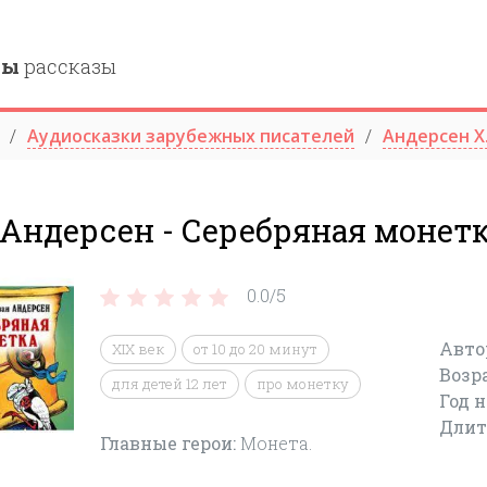
ны
рассказы
Аудиосказки зарубежных писателей
Андерсен Х.
 Андерсен - Серебряная монет
0.0/
5
Авто
XIX век
от 10 до 20 минут
Возр
для детей 12 лет
про монетку
Год 
Длит
Главные герои:
Монета.