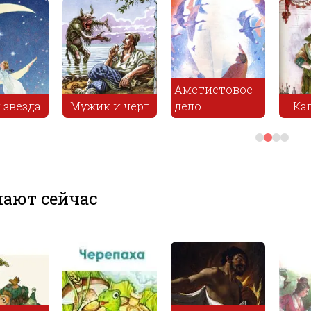
Аметистовое
 звезда
Мужик и черт
дело
Ка
ают сейчас