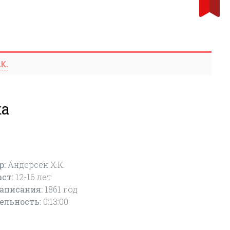
К.
ка
р:
Андерсен Х.К.
аст:
12-16
лет
написания:
1861 год
ельность:
0:13:00