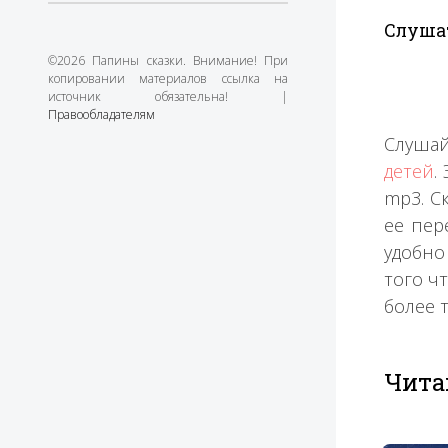
Слушат
©2026 Папины сказки. Внимание! При
копировании материалов ссылка на
источник обязательна! |
Правообладателям
Слушай
детей
.
mp3. С
ее пер
удобно
того ч
более 
Чита