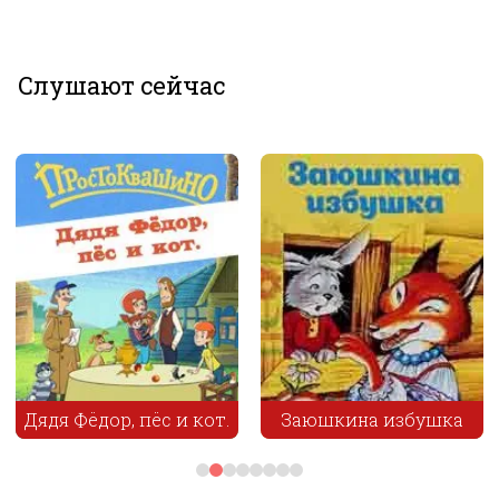
Слушают сейчас
я Фёдор, пёс и кот.
Заюшкина избушка