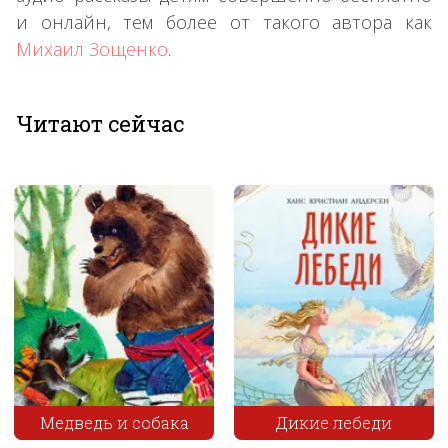
и онлайн, тем более от такого автора как
Михаил Зощенко
.
Читают сейчас
 собака
Дикие лебеди
Домовой и 