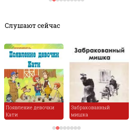
Слушают сейчас
оявление девочки
Забракованный
ати
мишка