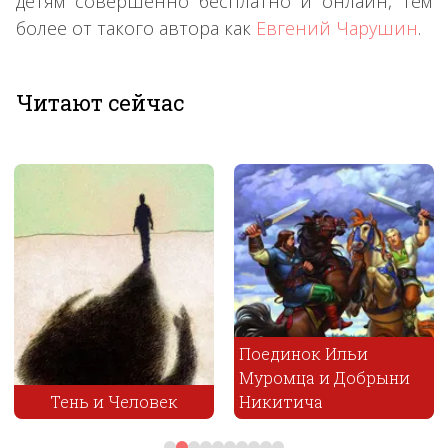
детям совершенно бесплатно и онлайн, тем
более от такого автора как
Евгений Чарушин
.
Читают сейчас
Поединок Ильи
Муромца и Добрыни
ень и Человек
Никитича
Что 