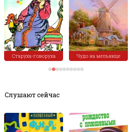
Старуха-говоруха
Чудо на мельнице
Слушают сейчас