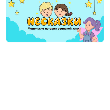
удобно слушать на мобильном телефоне или
на планшете, ведь сайт специально
создавался для того, чтобы родители могли
давать послушать лучшие аудио сказки детям
совершенно бесплатно и онлайн, тем более
из такого известного мультфильма как «Поли
Робокар»
Читают сейчас