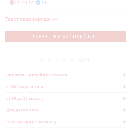
13 минут
0 +
Текстовая версия ⟶
ДОБАВИТЬ В МОЙ ПЛЕЙЛИСТ
0.0/
5
➤
Слушать случайную сказку
➤
c 2000 года по н.в.
➤
от 10 до 20 минут
➤
для детей 3 лет
➤
про пожарную машину