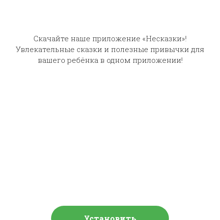
Песнь маленького
Скачайте наше приложение «Несказки»!
охотника
Садовник и господа
Увлекательные сказки и полезные привычки для
вашего ребёнка в одном приложении!
Слушают сейчас
Установить