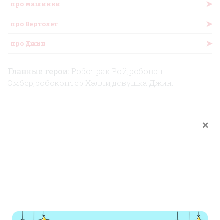
➤
про машинки
➤
про Вертолет
➤
про Джин
Главные герои:
Роботрак Рой,робовэн
Эмбер,робокоптер Хэлли,девушка Джин.
Слушайте аудиосказки "Письмо без адреса" из
×
сборника сказок
Поли Робокар
. Эту и любую
другую сказку вы можете послушать онлайн
или сохранить у себя в формате mp3.
Аудиосказок большое количество, и не легко
выбрать ребенку подходящий сказку, чтобы он
мог послушать ее перед сном. Мы рекомендуем
сказку Письмо без адреса. Эту сказку будет