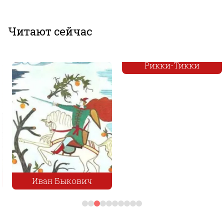
Читают сейчас
Рикки-Тикки
Иван Быкович