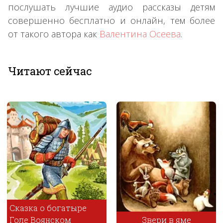
послушать лучшие аудио рассказы детям
совершенно бесплатно и онлайн, тем более
от такого автора как
Валентина Осеева
.
Читают сейчас
ре
Звери в яме
Лиса-исповедн