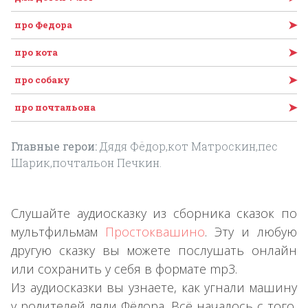
➤
про Федора
➤
про кота
➤
про собаку
➤
про почтальона
Главные герои:
Дядя Фёдор,кот Матроскин,пес
Шарик,почтальон Печкин.
Слушайте аудиосказку из сборника сказок по
мультфильмам
Простоквашино
. Эту и любую
другую сказку вы можете послушать онлайн
или сохранить у себя в формате mp3.
Из аудиосказки вы узнаете, как угнали машину
у родителей дяди Фёдора. Всё началось с того,