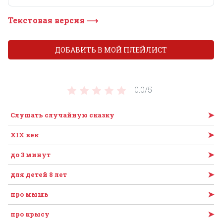
Текстовая версия ⟶
ДОБАВИТЬ В МОЙ ПЛЕЙЛИСТ
0.0/
5
➤
Слушать случайную сказку
➤
XIX век
➤
до 3 минут
➤
для детей 8 лет
➤
про мышь
➤
про крысу