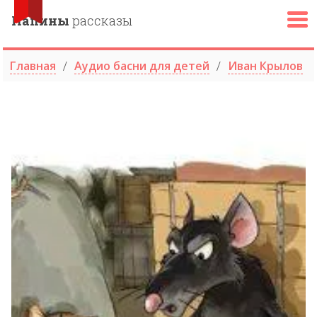
Папины
рассказы
Главная
Аудио басни для детей
Иван Крылов