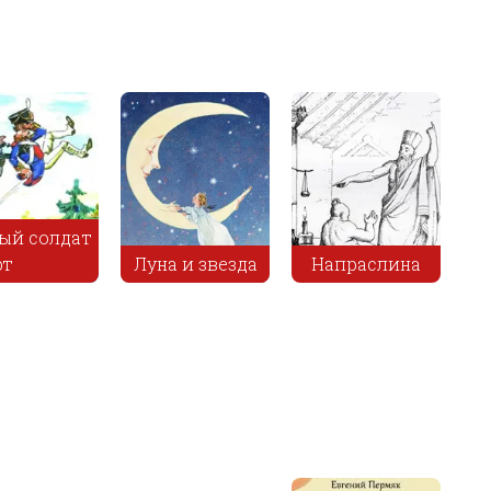
ый солдат
рт
Луна и звезда
Напраслина