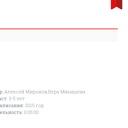
р:
Алексей Миронов,Вера Мякишева
аст:
3-5
лет
написания:
2015 год
ельность:
0:05:00