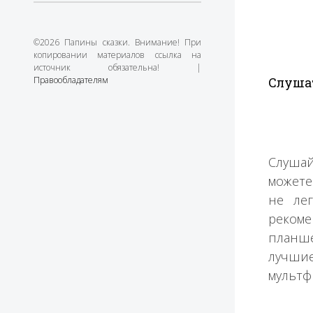
©2026 Папины сказки. Внимание! При
копировании материалов ссылка на
источник обязательна! |
Правообладателям
Слушат
Слушай
можете
не ле
рекоме
планше
лучшие
мультф