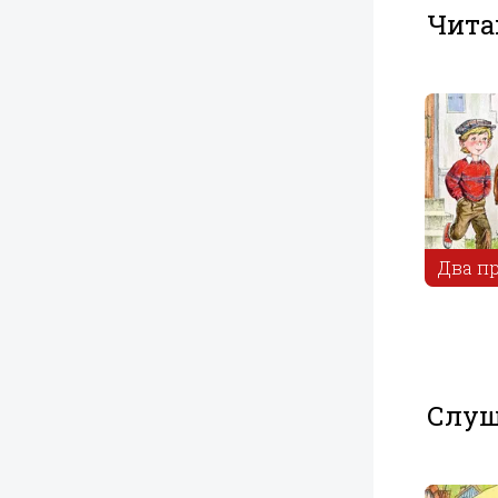
Чита
Иван
Барин и
Иванович
собака
Два п
Слуш