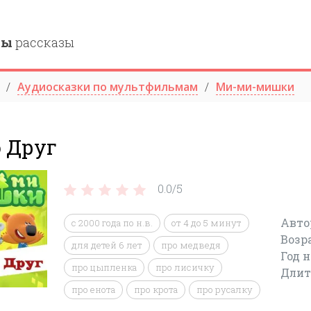
ны
рассказы
Аудиосказки по мультфильмам
Ми-ми-мишки
о Друг
0.0/
5
Авто
c 2000 года по н.в.
от 4 до 5 минут
Возр
для детей 6 лет
про медведя
Год 
про цыпленка
про лисичку
Длит
про енота
про крота
про русалку