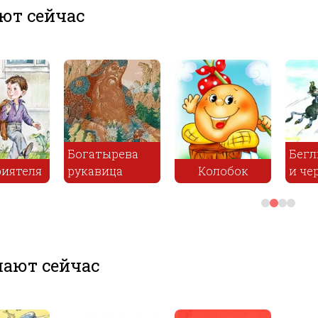
ют сейчас
Богатырева
Бегл
риятеля
рукавица
Колобок
и че
ают сейчас