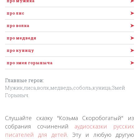
➤
про мужика
➤
про лис
➤
про волка
➤
про медведя
➤
про куницу
➤
про змея горыныча
Главные герои:
Мужик,лиса,волк,медведь,соболь,куница,Змей
Горыныч.
Слушайте сказку "Козьма Скоробогатый" из
собрания сочинений
аудиосказки русских
писателей для детей
. Эту и любую другую