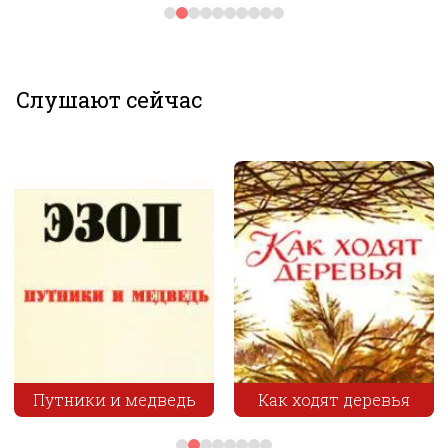
Слушают сейчас
едь
Как ходят деревья
Умный работни