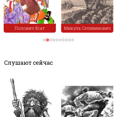
Микула Селянинович
Не любо-не слушай
Слушают сейчас