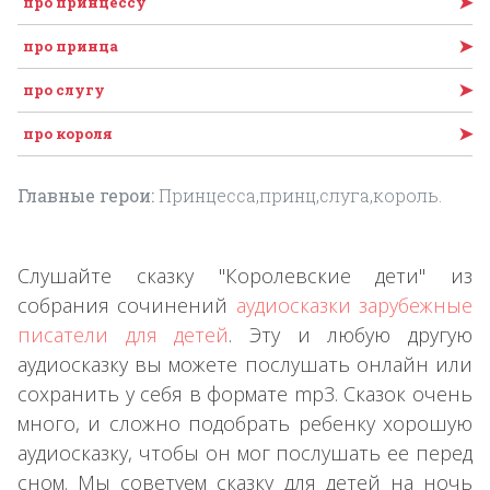
➤
про принцессу
➤
про принца
➤
про слугу
➤
про короля
Главные герои:
Принцесса,принц,слуга,король.
Слушайте сказку "Королевские дети" из
собрания сочинений
аудиосказки зарубежные
писатели для детей
. Эту и любую другую
аудиосказку вы можете послушать онлайн или
сохранить у себя в формате mp3. Сказок очень
много, и сложно подобрать ребенку хорошую
аудиосказку, чтобы он мог послушать ее перед
сном. Мы советуем сказку для детей на ночь