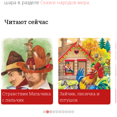
шара в разделе
Сказки народов мира
.
Читают сейчас
Зайчик, лисичка и
Мачехина дочь и
пітушок
падчерица