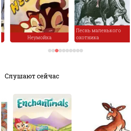
Песнь маленького
Неумойка
охотника
Слушают сейчас