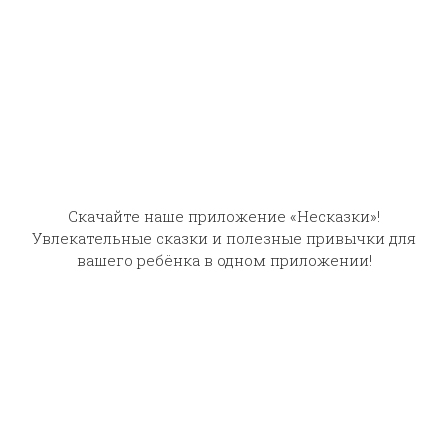
Скачайте наше приложение «Несказки»!
Увлекательные сказки и полезные привычки для
вашего ребёнка в одном приложении!
Царевна-лягушка
Сладкая каша
Слушают сейчас