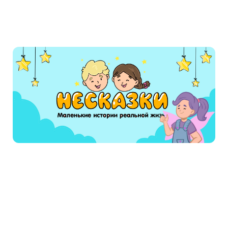
Это аудиосказка по мотивам одноименного
мультфильма «История игрушек», конечно же
интереснее смотреть сам мультфильм, но
слушать мультфильм онлайн — это не менее
интересное занятие, тем более если вы знаете
основных персонажей. Основными
персонажами аудиокниги, как и мультфильма
являются: Вуди, Базз Лайтер имножество
второстепенных игрушек, но каждая из
которых важна по-своему, особенно мистер
картошка и хозяин всех игрушек Энди Дэвис.
Слушайте вместе с детьми интересную
историю об Игрушках и их приключениях.
Читают сейчас