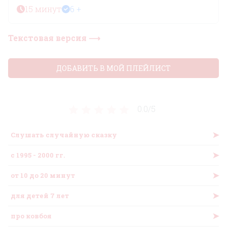
15 минут
6 +
Текстовая версия ⟶
ДОБАВИТЬ В МОЙ ПЛЕЙЛИСТ
0.0/
5
➤
Слушать случайную сказку
➤
с 1995 - 2000 гг.
➤
от 10 до 20 минут
➤
для детей 7 лет
➤
про ковбоя