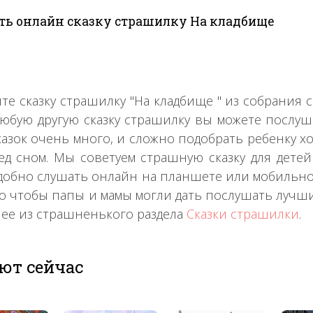
ь онлайн сказку страшилку На кладбище
те сказку страшилку "На кладбище " из собрания
любую другую сказку страшилку вы можете послуш
казок очень много, и сложно подобрать ребенку х
ед сном. Мы советуем страшную сказку для детей 
удобно слушать онлайн на планшете или мобильном
го чтобы папы и мамы могли дать послушать лучш
лее из страшненького раздела
Сказки страшилки
.
ют сейчас