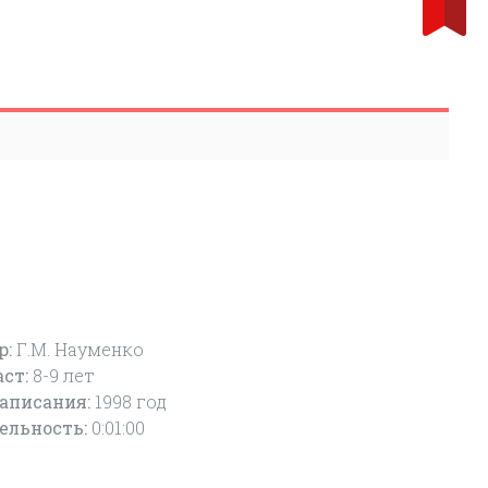
р:
Г.М. Науменко
аст:
8-9
лет
написания:
1998 год
ельность:
0:01:00