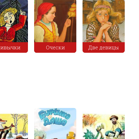
ривычки
Очески
Две девицы