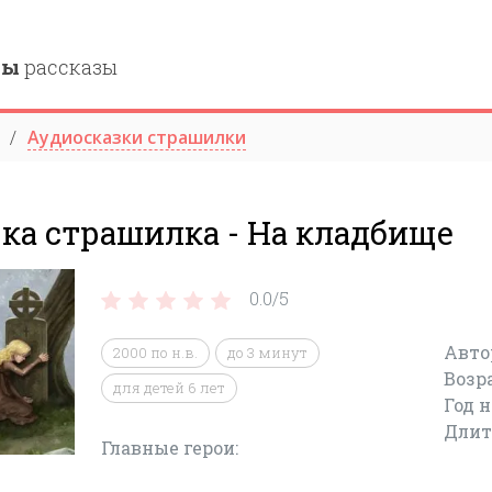
ны
рассказы
Аудиосказки страшилки
ка страшилка - На кладбище
0.0/
5
Авто
2000 по н.в.
до 3 минут
Возр
для детей 6 лет
Год 
Длит
Главные герои: