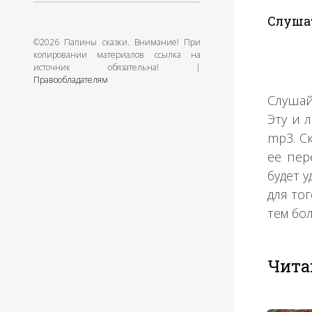
Слушат
©2026 Папины сказки. Внимание! При
копировании материалов ссылка на
источник обязательна! |
Правообладателям
Слушай
Эту и 
mp3. С
ее пер
будет 
для то
тем бо
Чита