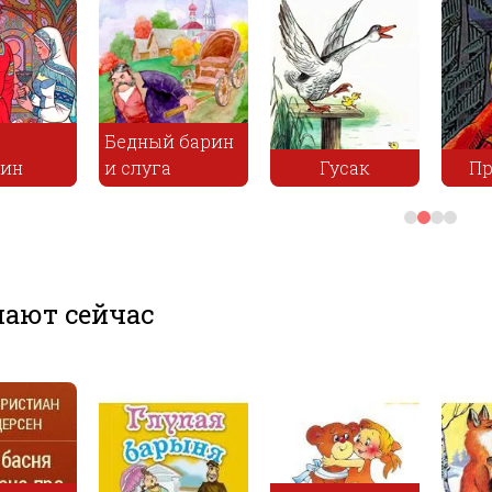
о
Бедный барин
нин
и слуга
Гусак
П
ают сейчас