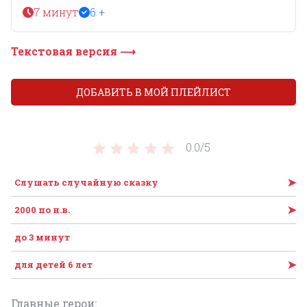
7 минут
6 +
Текстовая версия ⟶
ДОБАВИТЬ В МОЙ ПЛЕЙЛИСТ
0.0/
5
➤
Слушать случайную сказку
➤
2000 по н.в.
до 3 минут
➤
для детей 6 лет
Главные герои: