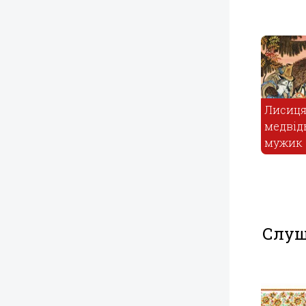
Веретенце
Лисиця,
челнок и
медвідь и
иголка
мужик
Рачья свадь
Слуш