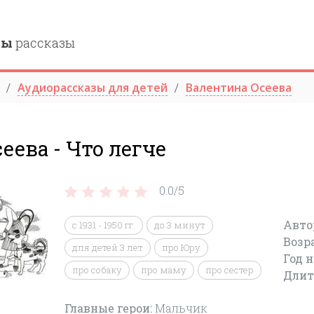
ны
рассказы
Аудиорассказы для детей
Валентина Осеева
сеева - Что легче
0.0/
5
Авто
с 1931 - 1950 гг.
до 3 минут
Возр
для детей 3 лет
про Юру
Год 
про собаку
про маму
про сестер
Длит
Главные герои:
Мальчик