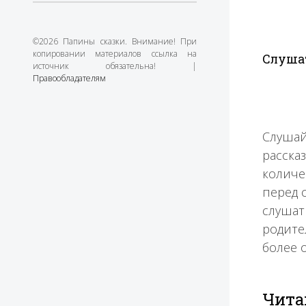
©2026 Папины сказки. Внимание! При
копировании материалов ссылка на
Слушат
источник обязательна! |
Правообладателям
Слушай
расска
количе
перед 
слушат
родите
более 
Чита