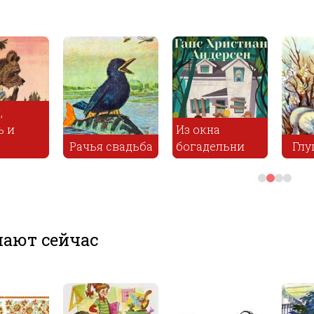
Из окна
ба
богадельни
Глупый волк
Золотой г
ают сейчас