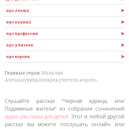
➤
про Алешу
➤
про курицу
➤
про профессии
➤
про учителя
➤
про короля
Главные герои:
Мальчик
Алеша,курица,кухарка,учитель,король.
Слушайте рассказ "Черная курица, или
Подземные жители" из собрания сочинений
аудио рассказы для детей
. Этот и любой другой
рассказ вы можете послушать онлайн или