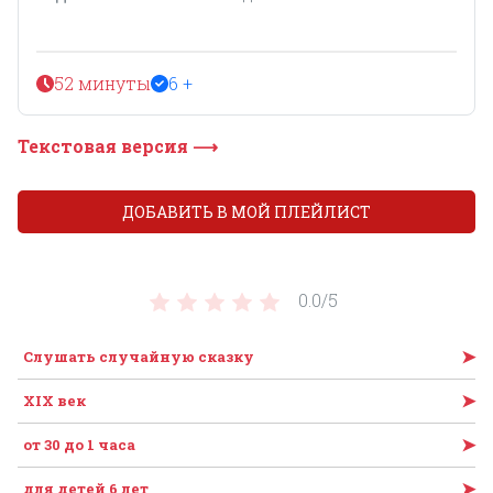
52 минуты
6 +
Текстовая версия ⟶
ДОБАВИТЬ В МОЙ ПЛЕЙЛИСТ
0.0/
5
➤
Слушать случайную сказку
➤
XIX век
➤
от 30 до 1 часа
➤
для детей 6 лет