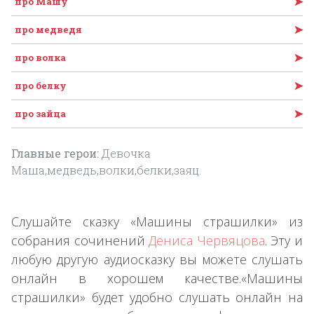
➤
про Машу
➤
про медведя
➤
про волка
➤
про белку
➤
про зайца
Главные герои:
Девочка
Маша,медведь,волки,белки,заяц.
Слушайте сказку «Машины страшилки» из
собрания сочинений
Дениса Червяцова
. Эту и
любую другую аудиосказку вы можете слушать
онлайн в хорошем качестве.«Машины
страшилки» будет удобно слушать онлайн на