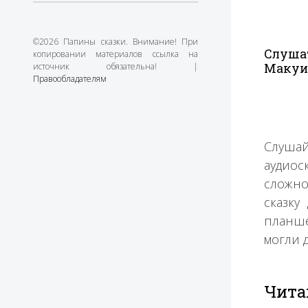
©2026 Папины сказки. Внимание! При
Слушат
копировании материалов ссылка на
источник обязательна! |
Маку
Правообладателям
Слушай
аудиос
сложно
сказку
планше
могли 
Чита