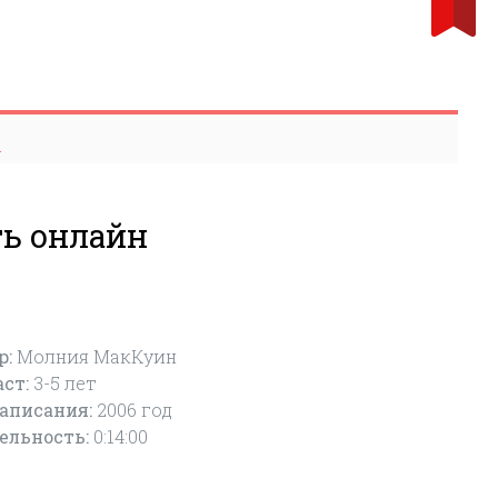
н
ть онлайн
р:
Молния МакКуин
аст:
3-5
лет
написания:
2006 год
ельность:
0:14:00