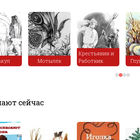
Крестьянин и
акул
Мотылёк
Работник
Глу
ают сейчас