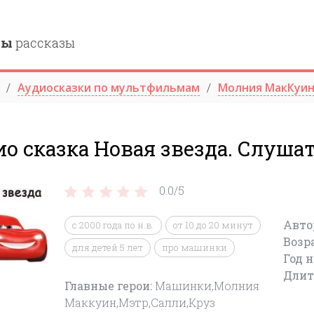
ны
рассказы
Аудиосказки по мультфильмам
Молния МакКуи
о сказка Новая звезда. Слуша
0.0/
5
Авто
c 2000 года по н.в.
от 10 до 20 минут
Возр
для детей 5 лет
про машинки
Год 
Длит
Главные герои:
Машинки,Молния
Маккуин,Мэтр,Салли,Круз