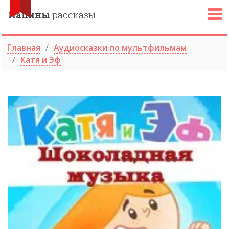
Папины
рассказы
Главная
Аудиосказки по мультфильмам
Катя и Эф