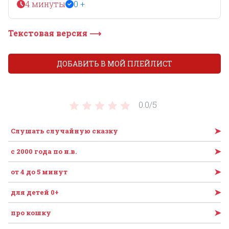
4 минуты
0 +
Текстовая версия ⟶
ДОБАВИТЬ В МОЙ ПЛЕЙЛИСТ
0.0/
5
➤
Слушать случайную сказку
➤
c 2000 года по н.в.
➤
от 4 до 5 минут
➤
для детей 0+
➤
про кошку