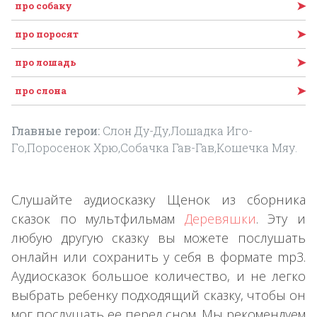
➤
про собаку
➤
про поросят
➤
про лошадь
➤
про слона
Главные герои:
Слон Ду-Ду,Лошадка Иго-
Го,Поросенок Хрю,Собачка Гав-Гав,Кошечка Мяу.
Слушайте аудиосказку Щенок из сборника
сказок по мультфильмам
Деревяшки
. Эту и
любую другую сказку вы можете послушать
онлайн или сохранить у себя в формате mp3.
Аудиосказок большое количество, и не легко
выбрать ребенку подходящий сказку, чтобы он
мог послушать ее перед сном. Мы рекомендуем