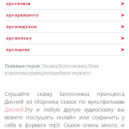
➤
про гномов
➤
про принцессу
➤
про колдунью
➤
про мачеху
➤
про короля
Главные герои:
Гномы,Белоснежка,Злая
королева,принц,волшебное зеркало.
Слушайте сказку Белоснежка принцесса
Дисней из сборника сказок по мультфильмам
Дисней
.Эту и любую другую аудиосказку вы
можете послушать онлайн или сохранить у
себя в формате mp3. Сказок очень много, и