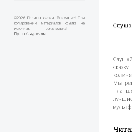
©2026 Папины сказки. Внимание! При
копировании материалов ссылка на
Слушат
источник обязательна! |
Правообладателям
Слушай
сказку
количе
Мы рек
планше
лучшие
мультф
Чита