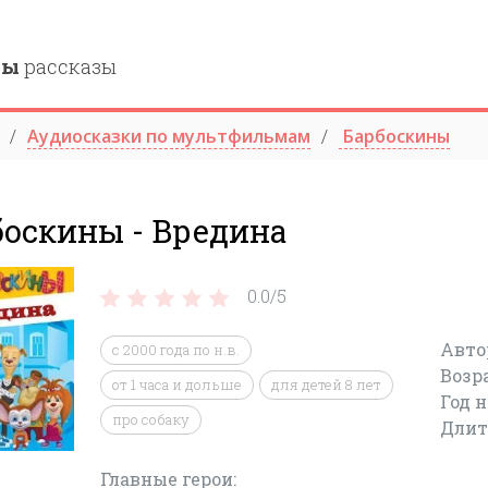
ны
рассказы
Аудиосказки по мультфильмам
Барбоскины
боскины - Вредина
0.0/
5
Авто
c 2000 года по н.в.
Возр
от 1 часа и дольше
для детей 8 лет
Год 
про собаку
Длит
Главные герои: