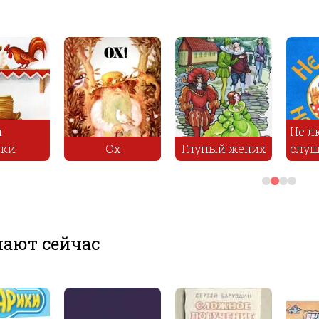
и
Не л
вки
Ох
Глупый жених
слу
ают сейчас