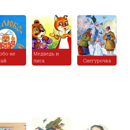
юбо-не
Медведь и
шай
лиса
Снегурочка