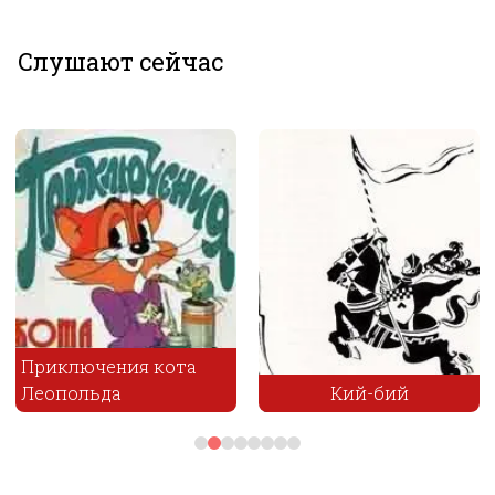
Слушают сейчас
Приключения кота
Леопольда
Кий-бий