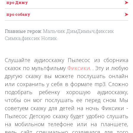
➤
про Диму
➤
про собаку
Главные герои:
Мальчик ДимДимыч,фиксик
Симка,фиксик Нолик.
Слушайте аудиосказку Пылесос из сборника
сказок по мультфильму
Фиксики
. . Эту и любую
другую сказку вы можете послушать онлайн
или сохранить у себя в формате mp3. Сложно
подобрать ребенку хорошую аудиосказку,
чтобы он мог послушать ее перед сном. Мы
советуем сказку для детей на ночь Фиксики -
Пылесос Детскую сказку будет удобно слушать
на мобильном телефоне или на планшете,
ведь сайт специально создавался для того