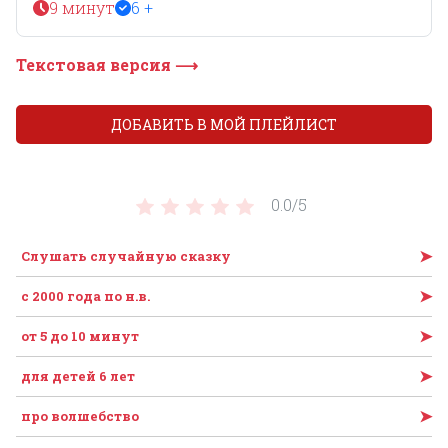
9 минут
6 +
Текстовая версия ⟶
ДОБАВИТЬ В МОЙ ПЛЕЙЛИСТ
0.0/
5
➤
Слушать случайную сказку
➤
c 2000 года по н.в.
➤
от 5 до 10 минут
➤
для детей 6 лет
➤
про волшебство