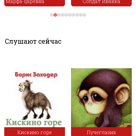
Солдат Иванка
Булыжник и Алмаз
Слушают сейчас
Пучеглазик
Квикверн