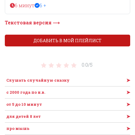
6 минут
6 +
Текстовая версия ⟶
ДОБАВИТЬ В МОЙ ПЛЕЙЛИСТ
0.0/
5
➤
Слушать случайную сказку
➤
c 2000 года по н.в.
➤
от 5 до 10 минут
➤
для детей 8 лет
➤
про мышь