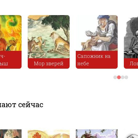
ч-
Сапожник на
ныш
Мор зверей
небе
Ло
ают сейчас