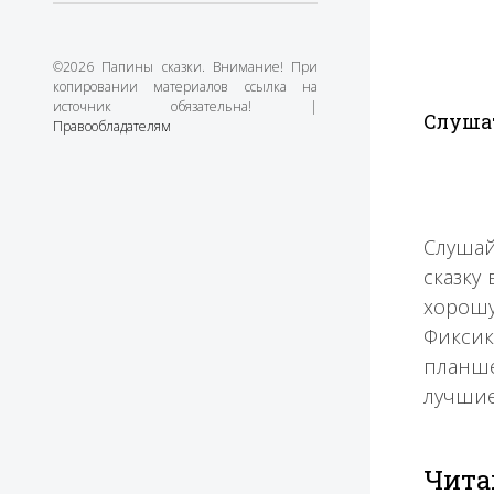
©2026 Папины сказки. Внимание! При
копировании материалов ссылка на
источник обязательна! |
Слушат
Правообладателям
Слушай
сказку
хорошу
Фиксик
планше
лучшие
Чита