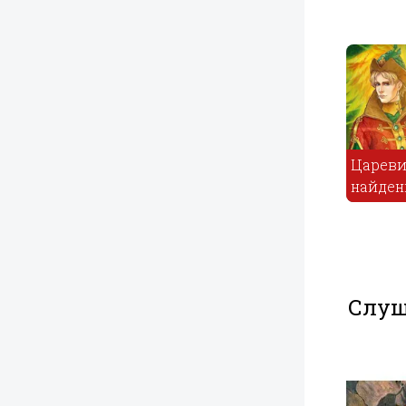
Почему барсук
и лиса в норах
Цареви
живут
Илья Муромец
найде
Слуш