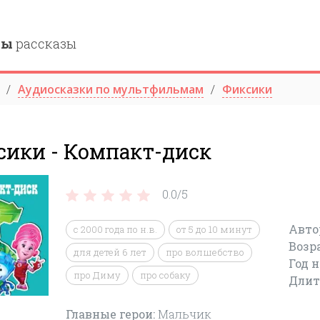
ны
рассказы
Аудиосказки по мультфильмам
Фиксики
сики - Компакт-диск
0.0/
5
Авто
c 2000 года по н.в.
от 5 до 10 минут
Возр
для детей 6 лет
про волшебство
Год 
про Диму
про собаку
Длит
Главные герои:
Мальчик