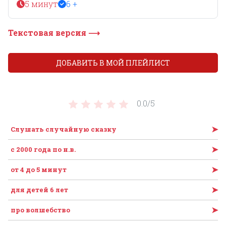
5 минут
6 +
Текстовая версия ⟶
ДОБАВИТЬ В МОЙ ПЛЕЙЛИСТ
0.0/
5
➤
Слушать случайную сказку
➤
c 2000 года по н.в.
➤
от 4 до 5 минут
➤
для детей 6 лет
➤
про волшебство