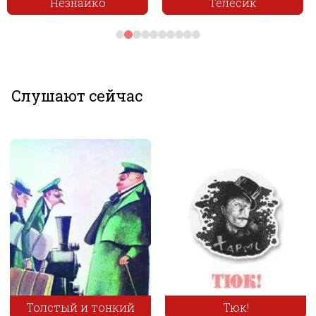
Телесик
Царь старик и бояре
Слушают сейчас
Тюк!
Каменный цветок