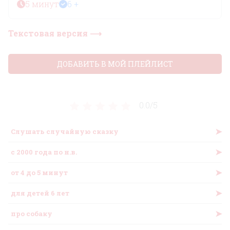
5 минут
6 +
Текстовая версия ⟶
ДОБАВИТЬ В МОЙ ПЛЕЙЛИСТ
0.0/
5
➤
Слушать случайную сказку
➤
c 2000 года по н.в.
➤
от 4 до 5 минут
➤
для детей 6 лет
➤
про собаку