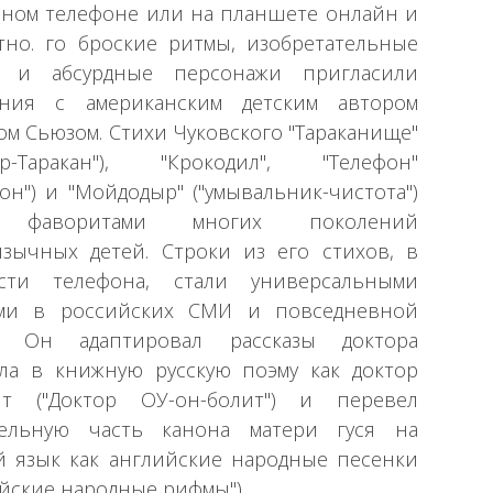
ном телефоне или на планшете онлайн и
тно. го броские ритмы, изобретательные
 и абсурдные персонажи пригласили
ения с американским детским автором
ом Сьюзом. Стихи Чуковского "Тараканище"
стр-Таракан"), "Крокодил", "Телефон"
фон") и "Мойдодыр" ("умывальник-чистота")
 фаворитами многих поколений
язычных детей. Строки из его стихов, в
ости телефона, стали универсальными
ами в российских СМИ и повседневной
е. Он адаптировал рассказы доктора
ла в книжную русскую поэму как доктор
ит ("Доктор ОУ-он-болит") и перевел
тельную часть канона матери гуся на
й язык как английские народные песенки
ийские народные рифмы").