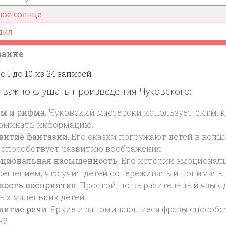
ное солнце
дил
вание
с 1 до 10 из 24 записей
 важно слушать произведения Чуковского:
м и рифма
. Чуковский мастерски использует ритм,
оминать информацию.
витие фантазии
. Его сказки погружают детей в вол
 способствует развитию воображения.
циональная насыщенность
. Его истории эмоционал
решением, что учит детей сопереживать и понимать 
кость восприятия
. Простой, но выразительный язык
ых маленьких детей.
витие речи
. Яркие и запоминающиеся фразы способс
ей.