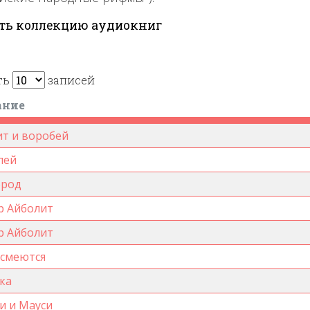
ть коллекцию аудиокниг
ть
записей
ание
т и воробей
лей
брод
р Айболит
р Айболит
 смеются
ка
и и Мауси