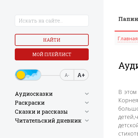
Папи
Главная
НАЙТИ
МОЙ ПЛЕЙЛИСТ
Ауд
А+
А-
В этом
Аудиосказки
Корнея
Раскраски
больш
Сказки и рассказы
детей
Читательский дневник
детск
стихо