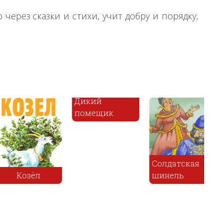
через сказки и стихи, учит добру и порядку,
Дикий
помещик
Солдатская
Чу
Козёл
шинель
ме