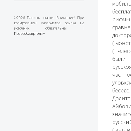
мобиль
беспла
©2026 Папины сказки. Внимание! При
рифмы
копировании материалов ссылка на
сравн
источник обязательна! |
Правообладателям
доктор
("мон
("теле
были
русско
частн
уловк
бесед
Долитт
Айбол
значи
русски
("англ