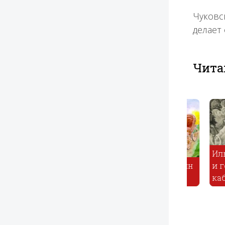
Чуковс
делает
Чита
Илья М
Бедный барин
и голи
Песня Волны
и слуга
кабацк