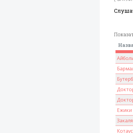
Слуша
Показа
Назв
Айболи
Барма
Бутер
Докто
Докто
Ежики
Закаля
Котаус