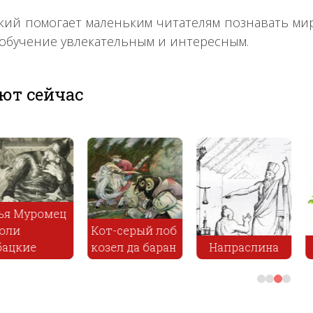
кий помогает маленьким читателям познавать мир 
 обучение увлекательным и интересным.
ют сейчас
уромец
Кот-серый лоб
ие
козел да баран
Напраслина