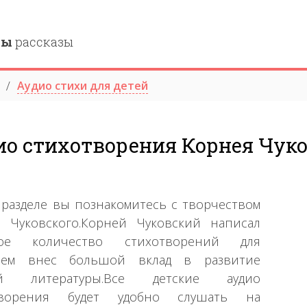
ны
рассказы
Аудио стихи для детей
ио стихотворения Корнея Чуко
 разделе вы познакомитесь с творчеством
 Чуковского.Корней Чуковский написал
ое количество стихотворений для
,чем внес большой вклад в развитие
ой литературы.Все детские аудио
творения будет удобно слушать на